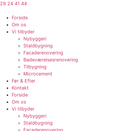
Videre
29 24 41 44
til
indhold
Forside
Om os
Vi tilbyder
Nybyggeri
Staldbygning​
Facaderenovering
Badeværelsesrenovering
Tilbygning
Microcement
Før & Efter
Kontakt
Forside
Om os
Vi tilbyder
Nybyggeri
Staldbygning​
Facaderenovering