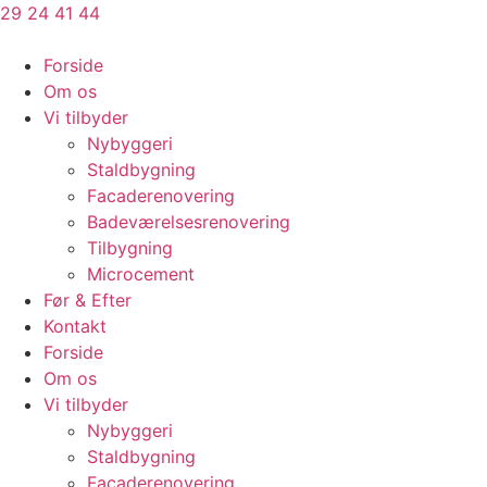
Videre
29 24 41 44
til
indhold
Forside
Om os
Vi tilbyder
Nybyggeri
Staldbygning​
Facaderenovering
Badeværelsesrenovering
Tilbygning
Microcement
Før & Efter
Kontakt
Forside
Om os
Vi tilbyder
Nybyggeri
Staldbygning​
Facaderenovering